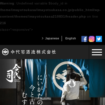
Warning
: Undefined variable $body_id in
/home/imayotsukasa/imayotsukasa.co.jp/public_html/wp-
content/themes/imayotsukasa210831/header.php
on line
216
class="responsive">
Japanese
English