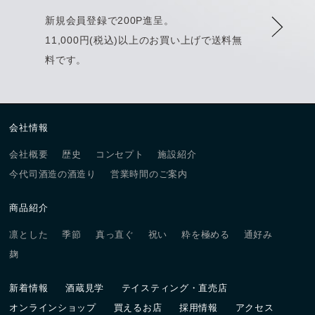
新規会員登録で200P進呈。
11,000円(税込)以上のお買い上げで送料無
料です。
会社情報
会社概要
歴史
コンセプト
施設紹介
今代司酒造の酒造り
営業時間のご案内
商品紹介
凛とした
季節
真っ直ぐ
祝い
粋を極める
通好み
麹
新着情報
酒蔵見学
テイスティング・直売店
オンラインショップ
買えるお店
採用情報
アクセス