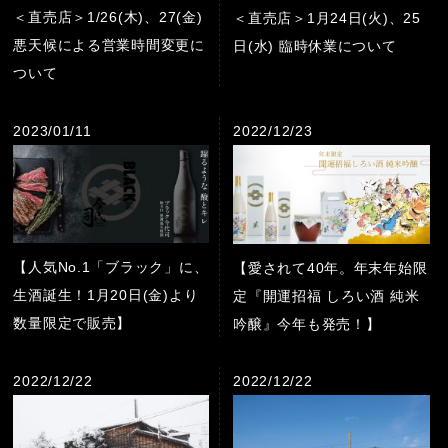
＜直売店＞1/26(木)、27(金)
＜直売店＞1月24日(火)、25
悪天候による営業時間変更に
日(水) 臨時休業について
ついて
2023/01/11
2022/12/23
【人気No.1「ブラック」に、
【愛されて40年。年末年始限
生酒誕生！1月20日(金)より
定『開運招福 しろい酒 純米
数量限定で販売】
吟醸』今年も発売！】
2022/12/22
2022/12/22