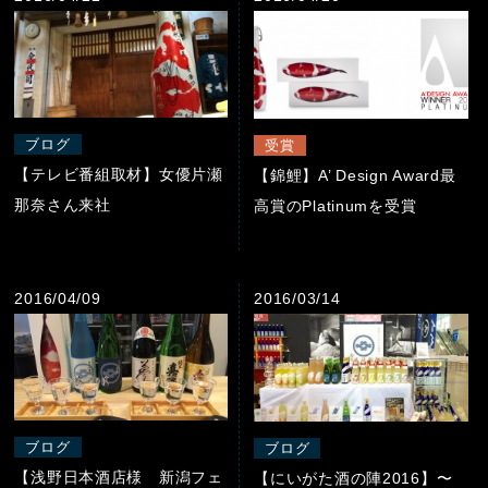
ブログ
受賞
【テレビ番組取材】女優片瀬
【錦鯉】A’ Design Award最
那奈さん来社
高賞のPlatinumを受賞
2016/04/09
2016/03/14
ブログ
ブログ
【浅野日本酒店様 新潟フェ
【にいがた酒の陣2016】〜